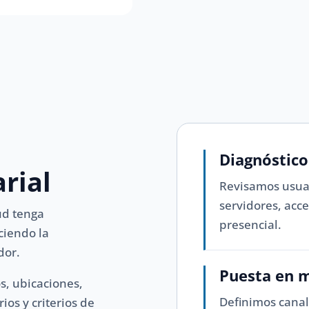
Diagnóstico
rial
Revisamos usuar
servidores, acc
tud tenga
presencial.
ciendo la
dor.
Puesta en 
s, ubicaciones,
Definimos canal
ios y criterios de