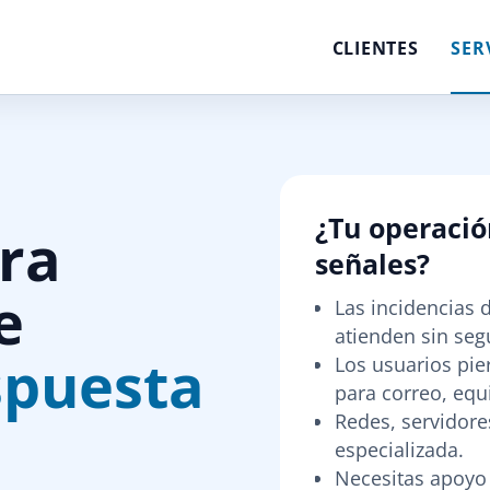
CLIENTES
SER
¿Tu operació
ara
señales?
e
Las incidencias 
atienden sin seg
spuesta
Los usuarios pi
para correo, equ
Redes, servidore
especializada.
Necesitas apoyo 