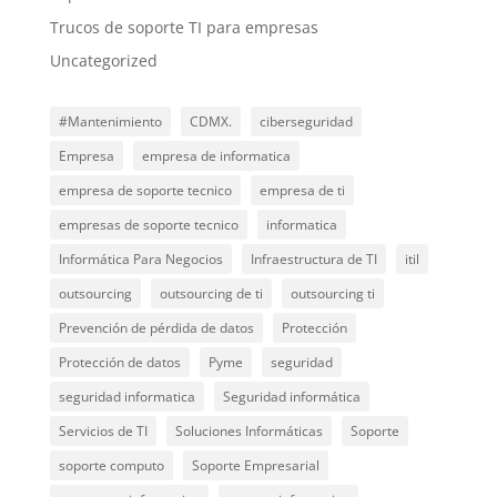
Trucos de soporte TI para empresas
Uncategorized
#Mantenimiento
CDMX.
ciberseguridad
Empresa
empresa de informatica
empresa de soporte tecnico
empresa de ti
empresas de soporte tecnico
informatica
Informática Para Negocios
Infraestructura de TI
itil
outsourcing
outsourcing de ti
outsourcing ti
Prevención de pérdida de datos
Protección
Protección de datos
Pyme
seguridad
seguridad informatica
Seguridad informática
Servicios de TI
Soluciones Informáticas
Soporte
soporte computo
Soporte Empresarial