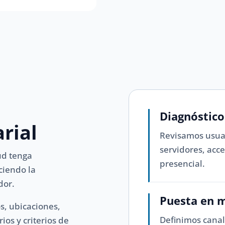
Diagnóstico
rial
Revisamos usuar
servidores, acc
tud tenga
presencial.
ciendo la
dor.
Puesta en 
s, ubicaciones,
Definimos canal
ios y criterios de