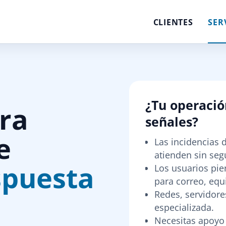
CLIENTES
SER
¿Tu operació
ara
señales?
e
Las incidencias 
atienden sin seg
spuesta
Los usuarios pi
para correo, equ
Redes, servidore
especializada.
Necesitas apoyo 