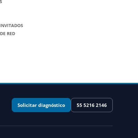
S
 INVITADOS
DE RED
Solicitar diagnóstico
55 5216 2146