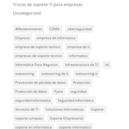
Trucos de soporte TI para empresas
Uncategorized
#Mantenimiento
CDMX.
ciberseguridad
Empresa
empresa de informatica
empresa de soporte tecnico
empresa de ti
empresas de soporte tecnico
informatica
Informática Para Negocios
Infraestructura de TI
itil
outsourcing
outsourcing de ti
outsourcing ti
Prevención de pérdida de datos
Protección
Protección de datos
Pyme
seguridad
seguridad informatica
Seguridad informática
Servicios de TI
Soluciones Informáticas
Soporte
soporte computo
Soporte Empresarial
soporte en informatica
soporte informatico