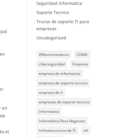
Seguridad Informatica
Soporte Tecnico
Trucos de soporte TI para
empresas
ipal
Uncategorized
 en
#Mantenimiento
CDMX.
ciberseguridad
Empresa
empresa de informatica
empresa de soporte tecnico
er
empresa de ti
empresas de soporte tecnico
e un
informatica
 de
Informática Para Negocios
Infraestructura de TI
itil
da el