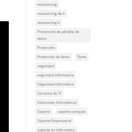
outsourcing
outsourcing de ti
outsourcing ti
Prevención de pérdida de
datos
Protección
Protección de datos
Pyme
seguridad
seguridad informatica
Seguridad informática
Servicios de TI
Soluciones Informáticas
Soporte
soporte computo
Soporte Empresarial
soporte en informatica