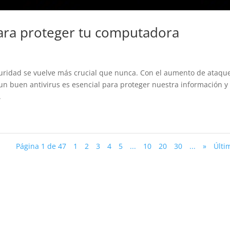
para proteger tu computadora
uridad se vuelve más crucial que nunca. Con el aumento de ataqu
 un buen antivirus es esencial para proteger nuestra información y
.
Página 1 de 47
1
2
3
4
5
...
10
20
30
...
»
Últi