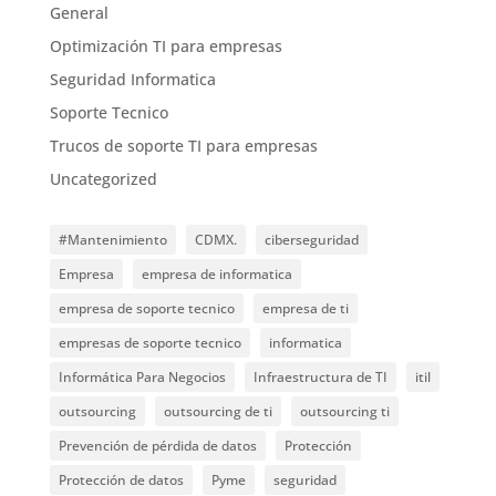
General
Optimización TI para empresas
Seguridad Informatica
Soporte Tecnico
Trucos de soporte TI para empresas
Uncategorized
#Mantenimiento
CDMX.
ciberseguridad
Empresa
empresa de informatica
empresa de soporte tecnico
empresa de ti
empresas de soporte tecnico
informatica
Informática Para Negocios
Infraestructura de TI
itil
outsourcing
outsourcing de ti
outsourcing ti
Prevención de pérdida de datos
Protección
Protección de datos
Pyme
seguridad