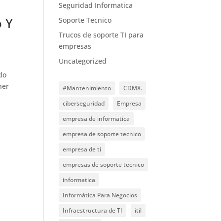
Seguridad Informatica
 Y
Soporte Tecnico
Trucos de soporte TI para
empresas
Uncategorized
do
ner
#Mantenimiento
CDMX.
ciberseguridad
Empresa
empresa de informatica
empresa de soporte tecnico
empresa de ti
empresas de soporte tecnico
informatica
Informática Para Negocios
Infraestructura de TI
itil