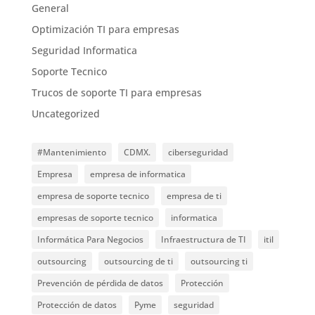
General
Optimización TI para empresas
Seguridad Informatica
Soporte Tecnico
Trucos de soporte TI para empresas
Uncategorized
#Mantenimiento
CDMX.
ciberseguridad
Empresa
empresa de informatica
empresa de soporte tecnico
empresa de ti
empresas de soporte tecnico
informatica
Informática Para Negocios
Infraestructura de TI
itil
outsourcing
outsourcing de ti
outsourcing ti
Prevención de pérdida de datos
Protección
Protección de datos
Pyme
seguridad