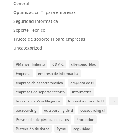
General
Optimización TI para empresas
Seguridad Informatica
Soporte Tecnico
Trucos de soporte TI para empresas
Uncategorized
#Mantenimiento
CDMX.
ciberseguridad
Empresa
empresa de informatica
empresa de soporte tecnico
empresa de ti
empresas de soporte tecnico
informatica
Informática Para Negocios
Infraestructura de TI
itil
outsourcing
outsourcing de ti
outsourcing ti
Prevención de pérdida de datos
Protección
Protección de datos
Pyme
seguridad