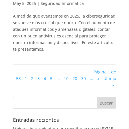
May 5, 2025
|
Seguridad Informatica
A medida que avanzamos en 2025, la ciberseguridad
se vuelve más crucial que nunca. Con el aumento de
ataques informáticos y amenazas digitales, contar
con un buen antivirus es esencial para proteger
nuestra información y dispositivos. En este artículo,
te presentamos...
Página 1 de
58
1
2
3
4
5
...
10
20
30
...
»
Último
»
Entradas recientes
Mejores herramientas para monitoreo de red PYME