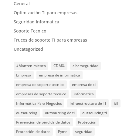
General
Optimización TI para empresas
Seguridad Informatica
Soporte Tecnico
Trucos de soporte TI para empresas
Uncategorized
#Mantenimiento
CDMX.
ciberseguridad
Empresa
empresa de informatica
empresa de soporte tecnico
empresa de ti
empresas de soporte tecnico
informatica
Informática Para Negocios
Infraestructura de TI
itil
outsourcing
outsourcing de ti
outsourcing ti
Prevención de pérdida de datos
Protección
Protección de datos
Pyme
seguridad