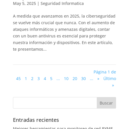
May 5, 2025
|
Seguridad Informatica
A medida que avanzamos en 2025, la ciberseguridad
se vuelve más crucial que nunca. Con el aumento de
ataques informáticos y amenazas digitales, contar
con un buen antivirus es esencial para proteger
nuestra información y dispositivos. En este artículo,
te presentamos...
Página 1 de
45
1
2
3
4
5
...
10
20
30
...
»
Último
»
Entradas recientes
Mejores herramientas para monitoreo de red PYME