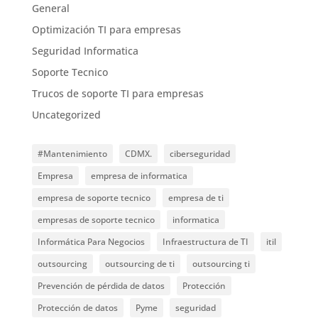
General
Optimización TI para empresas
Seguridad Informatica
Soporte Tecnico
Trucos de soporte TI para empresas
Uncategorized
#Mantenimiento
CDMX.
ciberseguridad
Empresa
empresa de informatica
empresa de soporte tecnico
empresa de ti
empresas de soporte tecnico
informatica
Informática Para Negocios
Infraestructura de TI
itil
outsourcing
outsourcing de ti
outsourcing ti
Prevención de pérdida de datos
Protección
Protección de datos
Pyme
seguridad