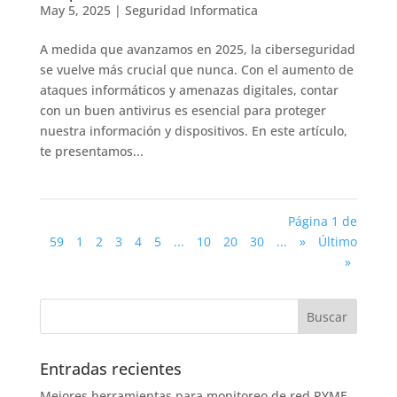
May 5, 2025
|
Seguridad Informatica
A medida que avanzamos en 2025, la ciberseguridad
se vuelve más crucial que nunca. Con el aumento de
ataques informáticos y amenazas digitales, contar
con un buen antivirus es esencial para proteger
nuestra información y dispositivos. En este artículo,
te presentamos...
Página 1 de
59
1
2
3
4
5
...
10
20
30
...
»
Último
»
Entradas recientes
Mejores herramientas para monitoreo de red PYME