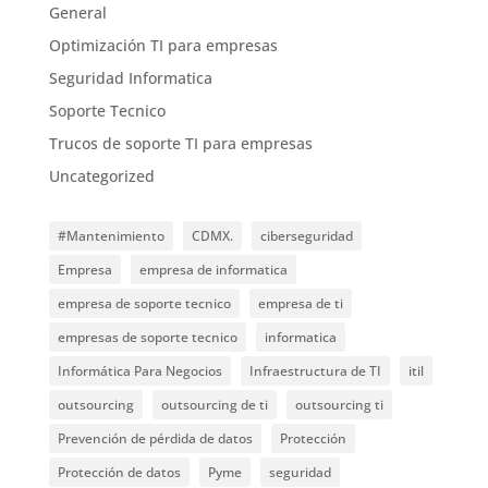
General
Optimización TI para empresas
Seguridad Informatica
Soporte Tecnico
Trucos de soporte TI para empresas
Uncategorized
#Mantenimiento
CDMX.
ciberseguridad
Empresa
empresa de informatica
empresa de soporte tecnico
empresa de ti
empresas de soporte tecnico
informatica
Informática Para Negocios
Infraestructura de TI
itil
outsourcing
outsourcing de ti
outsourcing ti
Prevención de pérdida de datos
Protección
Protección de datos
Pyme
seguridad