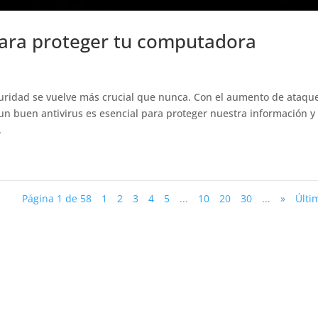
para proteger tu computadora
uridad se vuelve más crucial que nunca. Con el aumento de ataqu
 un buen antivirus es esencial para proteger nuestra información y
.
Página 1 de 58
1
2
3
4
5
...
10
20
30
...
»
Últi