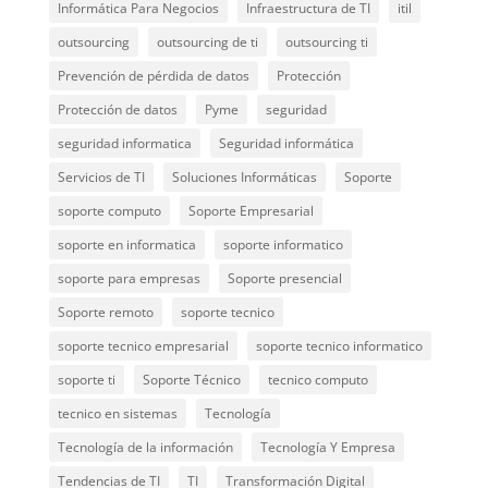
Informática Para Negocios
Infraestructura de TI
itil
outsourcing
outsourcing de ti
outsourcing ti
Prevención de pérdida de datos
Protección
Protección de datos
Pyme
seguridad
seguridad informatica
Seguridad informática
Servicios de TI
Soluciones Informáticas
Soporte
soporte computo
Soporte Empresarial
soporte en informatica
soporte informatico
soporte para empresas
Soporte presencial
Soporte remoto
soporte tecnico
soporte tecnico empresarial
soporte tecnico informatico
soporte ti
Soporte Técnico
tecnico computo
tecnico en sistemas
Tecnología
Tecnología de la información
Tecnología Y Empresa
Tendencias de TI
TI
Transformación Digital