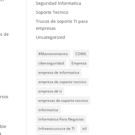
Seguridad Informatica
Soporte Tecnico
Trucos de soporte TI para
empresas
os de
Uncategorized
#Mantenimiento
CDMX.
ciberseguridad
Empresa
empresa de informatica
empresa de soporte tecnico
empresa de ti
ursos
empresas de soporte tecnico
informatica
Informática Para Negocios
ible
Infraestructura de TI
itil
a