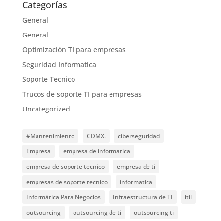
Categorías
General
General
Optimización TI para empresas
Seguridad Informatica
Soporte Tecnico
Trucos de soporte TI para empresas
Uncategorized
#Mantenimiento
CDMX.
ciberseguridad
Empresa
empresa de informatica
empresa de soporte tecnico
empresa de ti
empresas de soporte tecnico
informatica
Informática Para Negocios
Infraestructura de TI
itil
outsourcing
outsourcing de ti
outsourcing ti