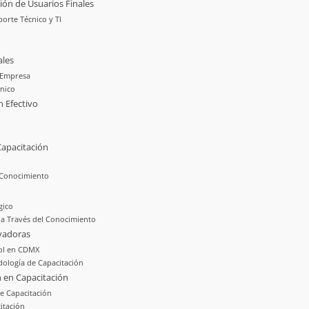
ión de Usuarios Finales
orte Técnico y TI
ales
a Empresa
nico
 Efectivo
Capacitación
 Conocimiento
gico
 a Través del Conocimiento
ovadoras
Rol en CDMX
dología de Capacitación
n en Capacitación
de Capacitación
citación