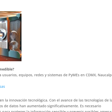
 medible?
a usuarios, equipos, redes y sistemas de PyMEs en CDMX, Naucalp
sas
n la innovación tecnológica. Con el avance de las tecnologías de l
bos de datos han aumentado significativamente. Es necesario
para proteger la información sensible y prevenir posibles amena