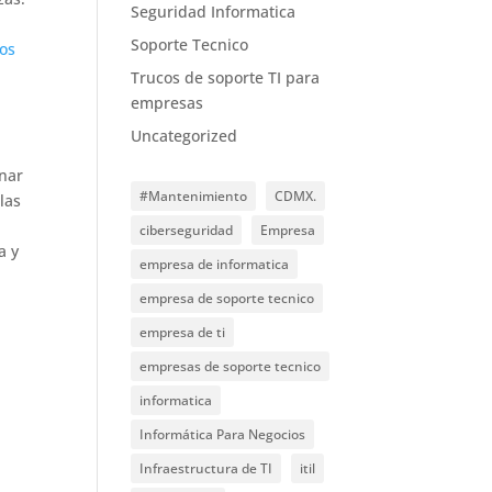
Seguridad Informatica
Soporte Tecnico
íos
d
Trucos de soporte TI para
empresas
Uncategorized
inar
#Mantenimiento
CDMX.
las
ciberseguridad
Empresa
a y
empresa de informatica
empresa de soporte tecnico
empresa de ti
empresas de soporte tecnico
informatica
Informática Para Negocios
Infraestructura de TI
itil