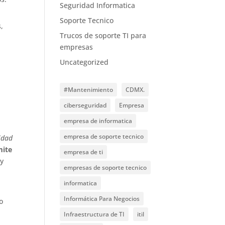
Seguridad Informatica
Soporte Tecnico
,
Trucos de soporte TI para
empresas
Uncategorized
#Mantenimiento
CDMX.
ciberseguridad
Empresa
empresa de informatica
empresa de soporte tecnico
idad
mite
empresa de ti
 y
empresas de soporte tecnico
informatica
Informática Para Negocios
o
Infraestructura de TI
itil