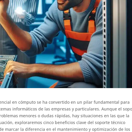
resencial en cómputo se ha convertido en un pilar fundamental para
stemas informáticos de las empresas y particulares. Aunque el sopo
roblemas menores o dudas rápidas, hay situaciones en las que la
nuación, exploraremos cinco beneficios clave del soporte técnico
 marcar la diferencia en el mantenimiento y optimización de los