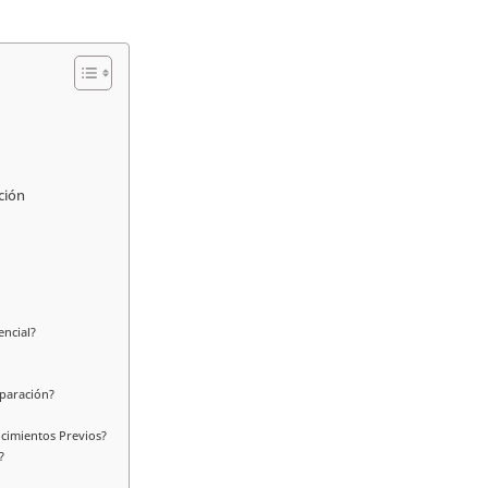
ción
encial?
paración?
cimientos Previos?
?