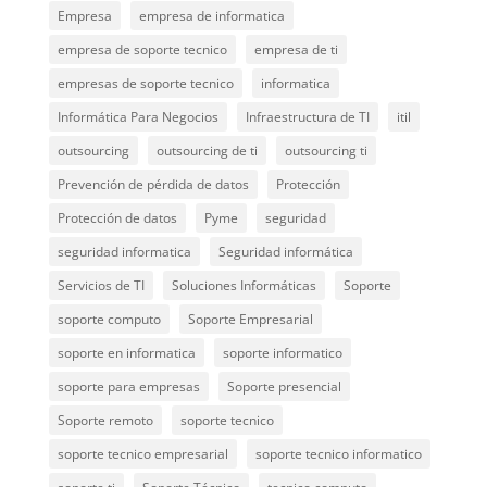
Empresa
empresa de informatica
empresa de soporte tecnico
empresa de ti
empresas de soporte tecnico
informatica
Informática Para Negocios
Infraestructura de TI
itil
outsourcing
outsourcing de ti
outsourcing ti
Prevención de pérdida de datos
Protección
Protección de datos
Pyme
seguridad
seguridad informatica
Seguridad informática
Servicios de TI
Soluciones Informáticas
Soporte
soporte computo
Soporte Empresarial
soporte en informatica
soporte informatico
soporte para empresas
Soporte presencial
Soporte remoto
soporte tecnico
soporte tecnico empresarial
soporte tecnico informatico