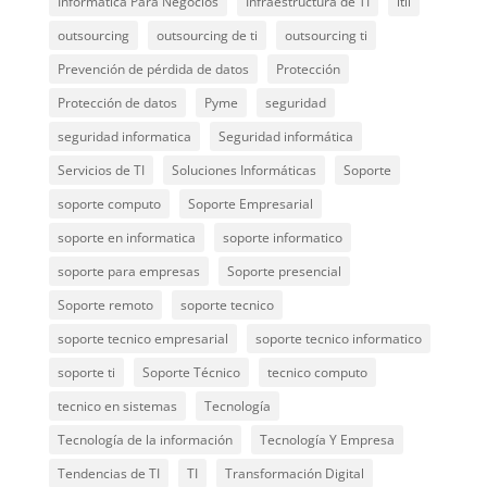
Informática Para Negocios
Infraestructura de TI
itil
outsourcing
outsourcing de ti
outsourcing ti
Prevención de pérdida de datos
Protección
Protección de datos
Pyme
seguridad
seguridad informatica
Seguridad informática
Servicios de TI
Soluciones Informáticas
Soporte
soporte computo
Soporte Empresarial
soporte en informatica
soporte informatico
soporte para empresas
Soporte presencial
Soporte remoto
soporte tecnico
soporte tecnico empresarial
soporte tecnico informatico
soporte ti
Soporte Técnico
tecnico computo
tecnico en sistemas
Tecnología
Tecnología de la información
Tecnología Y Empresa
Tendencias de TI
TI
Transformación Digital