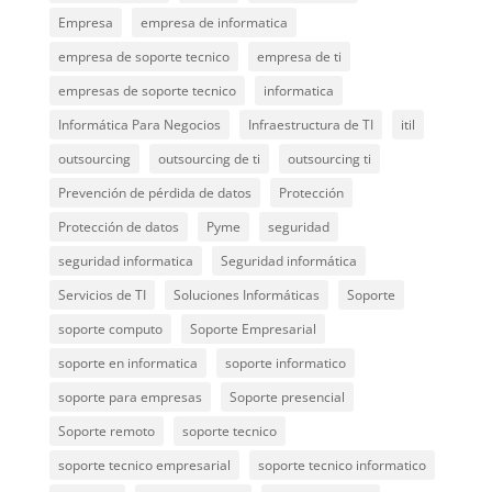
Empresa
empresa de informatica
empresa de soporte tecnico
empresa de ti
empresas de soporte tecnico
informatica
Informática Para Negocios
Infraestructura de TI
itil
outsourcing
outsourcing de ti
outsourcing ti
Prevención de pérdida de datos
Protección
Protección de datos
Pyme
seguridad
seguridad informatica
Seguridad informática
Servicios de TI
Soluciones Informáticas
Soporte
soporte computo
Soporte Empresarial
soporte en informatica
soporte informatico
soporte para empresas
Soporte presencial
Soporte remoto
soporte tecnico
soporte tecnico empresarial
soporte tecnico informatico