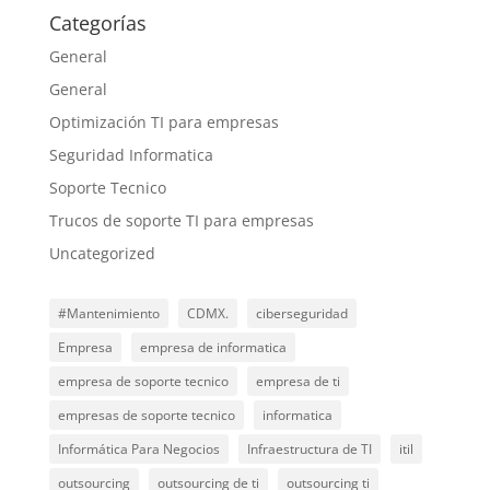
Categorías
General
General
Optimización TI para empresas
Seguridad Informatica
Soporte Tecnico
Trucos de soporte TI para empresas
Uncategorized
#Mantenimiento
CDMX.
ciberseguridad
Empresa
empresa de informatica
empresa de soporte tecnico
empresa de ti
empresas de soporte tecnico
informatica
Informática Para Negocios
Infraestructura de TI
itil
outsourcing
outsourcing de ti
outsourcing ti