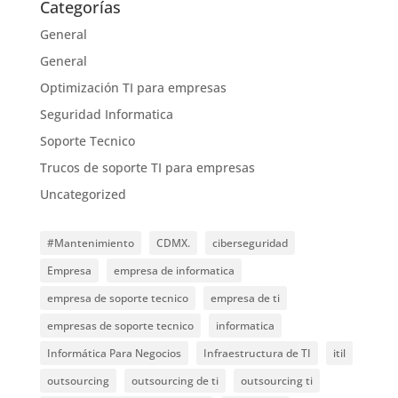
Categorías
General
General
Optimización TI para empresas
Seguridad Informatica
Soporte Tecnico
Trucos de soporte TI para empresas
Uncategorized
#Mantenimiento
CDMX.
ciberseguridad
Empresa
empresa de informatica
empresa de soporte tecnico
empresa de ti
empresas de soporte tecnico
informatica
Informática Para Negocios
Infraestructura de TI
itil
outsourcing
outsourcing de ti
outsourcing ti