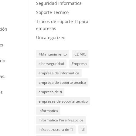
Seguridad Informatica
Soporte Tecnico
Trucos de soporte TI para
empresas
ción
Uncategorized
ver
#Mantenimiento
CDMX.
ndo
ciberseguridad
Empresa
empresa de informatica
as,
empresa de soporte tecnico
es
empresa de ti
empresas de soporte tecnico
informatica
Informática Para Negocios
Infraestructura de TI
itil