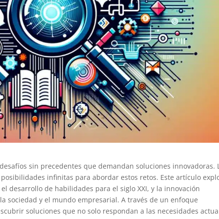
 a desafíos sin precedentes que demandan soluciones innovadoras. 
osibilidades infinitas para abordar estos retos. Este artículo expl
el desarrollo de habilidades para el siglo XXI, y la innovación
 la sociedad y el mundo empresarial. A través de un enfoque
descubrir soluciones que no solo respondan a las necesidades actua