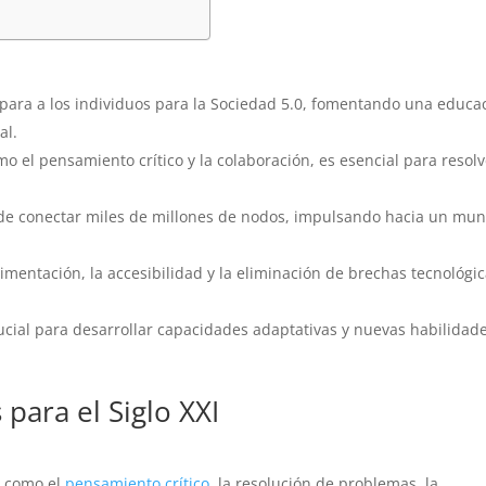
epara a los individuos para la Sociedad 5.0, fomentando una educa
al.
omo el pensamiento crítico y la colaboración, es esencial para resol
l de conectar miles de millones de nodos, impulsando hacia un mu
limentación, la accesibilidad y la eliminación de brechas tecnológic
ucial para desarrollar capacidades adaptativas y nuevas habilidad
para el Siglo XXI
ve como el
pensamiento crítico
, la resolución de problemas, la