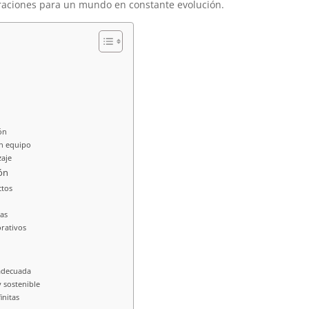
raciones para un mundo en constante evolución.
ón
en equipo
zaje
ón
ctos
ias
rativos
adecuada
 sostenible
initas