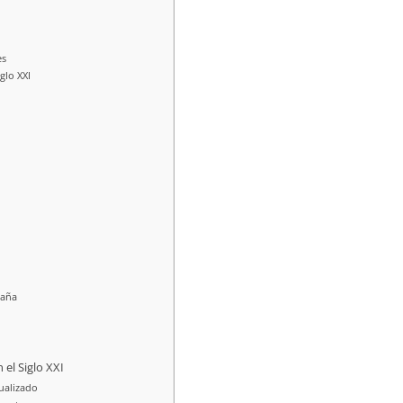
es
glo XXI
paña
el Siglo XXI
ualizado