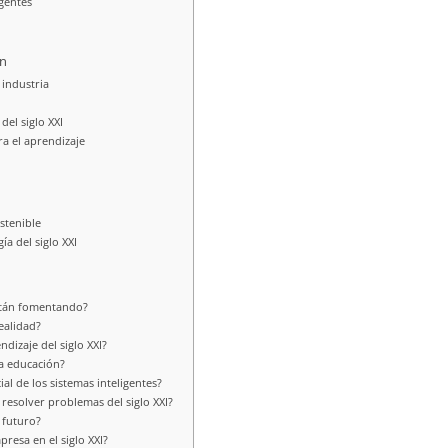
igentes
ón
 industria
el siglo XXI
ra el aprendizaje
stenible
ía del siglo XXI
están fomentando?
ealidad?
dizaje del siglo XXI?
la educación?
al de los sistemas inteligentes?
resolver problemas del siglo XXI?
 futuro?
presa en el siglo XXI?