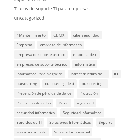
Trucos de soporte TI para empresas
Uncategorized
#Mantenimiento
CDMX.
ciberseguridad
Empresa
empresa de informatica
empresa de soporte tecnico
empresa de ti
empresas de soporte tecnico
informatica
Informática Para Negocios
Infraestructura de TI
itil
outsourcing
outsourcing de ti
outsourcing ti
Prevención de pérdida de datos
Protección
Protección de datos
Pyme
seguridad
seguridad informatica
Seguridad informática
Servicios de TI
Soluciones Informáticas
Soporte
soporte computo
Soporte Empresarial