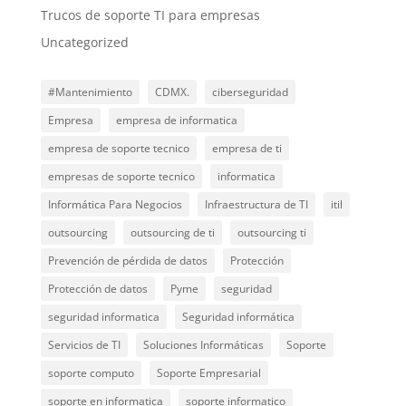
Trucos de soporte TI para empresas
Uncategorized
#Mantenimiento
CDMX.
ciberseguridad
Empresa
empresa de informatica
empresa de soporte tecnico
empresa de ti
empresas de soporte tecnico
informatica
Informática Para Negocios
Infraestructura de TI
itil
outsourcing
outsourcing de ti
outsourcing ti
Prevención de pérdida de datos
Protección
Protección de datos
Pyme
seguridad
seguridad informatica
Seguridad informática
Servicios de TI
Soluciones Informáticas
Soporte
soporte computo
Soporte Empresarial
soporte en informatica
soporte informatico