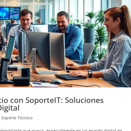
io con SoporteIT: Soluciones
igital
,
Soporte Tecnico
s importante que nunca, especialmente en un mundo digital en