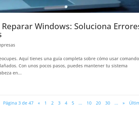
Reparar Windows: Soluciona Errore
s
mpresas
reocupes. Aquí tienes una guía completa sobre cómo usar comando
 dañados. Con unos pocos pasos, puedes mantener tu sistema
abeza en...
Página 3 de 47
«
1
2
3
4
5
...
10
20
30
...
»
Últi