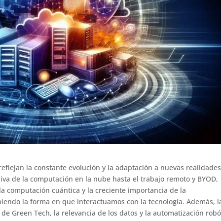
eflejan la constante evolución y la adaptación a nuevas realidade
siva de la computación en la nube hasta el trabajo remoto y BYOD,
la computación cuántica y la creciente importancia de la
niendo la forma en que interactuamos con la tecnología. Además, l
és de Green Tech, la relevancia de los datos y la automatización robó