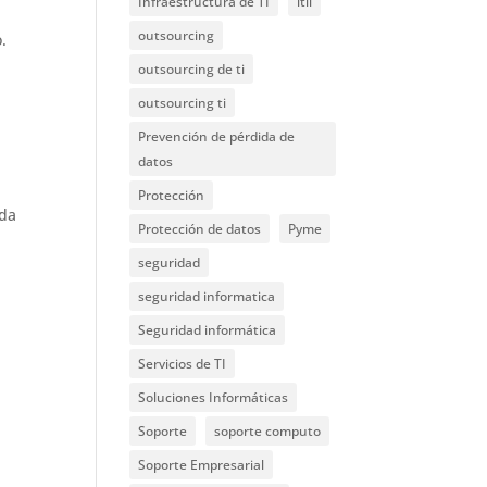
Infraestructura de TI
itil
outsourcing
.
outsourcing de ti
outsourcing ti
Prevención de pérdida de
datos
Protección
ada
Protección de datos
Pyme
seguridad
seguridad informatica
Seguridad informática
Servicios de TI
Soluciones Informáticas
Soporte
soporte computo
Soporte Empresarial