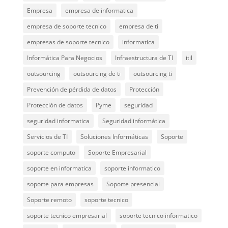
Empresa
empresa de informatica
empresa de soporte tecnico
empresa de ti
empresas de soporte tecnico
informatica
Informática Para Negocios
Infraestructura de TI
itil
outsourcing
outsourcing de ti
outsourcing ti
Prevención de pérdida de datos
Protección
Protección de datos
Pyme
seguridad
seguridad informatica
Seguridad informática
Servicios de TI
Soluciones Informáticas
Soporte
soporte computo
Soporte Empresarial
soporte en informatica
soporte informatico
soporte para empresas
Soporte presencial
Soporte remoto
soporte tecnico
soporte tecnico empresarial
soporte tecnico informatico