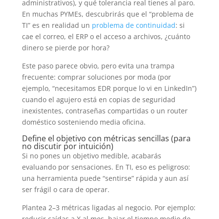
administrativos), y qué tolerancia real tienes al paro.
En muchas PYMEs, descubrirás que el “problema de
TI” es en realidad un
problema de continuidad
: si
cae el correo, el ERP o el acceso a archivos, ¿cuánto
dinero se pierde por hora?
Este paso parece obvio, pero evita una trampa
frecuente: comprar soluciones por moda (por
ejemplo, “necesitamos EDR porque lo vi en LinkedIn”)
cuando el agujero está en copias de seguridad
inexistentes, contraseñas compartidas o un router
doméstico sosteniendo media oficina.
Define el objetivo con métricas sencillas (para
no discutir por intuición)
Si no pones un objetivo medible, acabarás
evaluando por sensaciones. En TI, eso es peligroso:
una herramienta puede “sentirse” rápida y aun así
ser frágil o cara de operar.
Plantea 2–3 métricas ligadas al negocio. Por ejemplo:
reducir caídas a X al mes, bajar el tiempo medio de