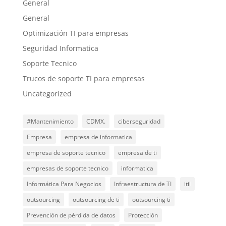
General
General
Optimización TI para empresas
Seguridad Informatica
Soporte Tecnico
Trucos de soporte TI para empresas
Uncategorized
#Mantenimiento
CDMX.
ciberseguridad
Empresa
empresa de informatica
empresa de soporte tecnico
empresa de ti
empresas de soporte tecnico
informatica
Informática Para Negocios
Infraestructura de TI
itil
outsourcing
outsourcing de ti
outsourcing ti
Prevención de pérdida de datos
Protección