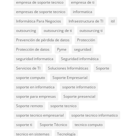
empresa de soporte tecnico
empresa de ti
empresas de soporte tecnico
informatica
Informática Para Negocios
Infraestructura de TI
itil
outsourcing
outsourcing de ti
outsourcing ti
Prevención de pérdida de datos
Protección
Protección de datos
Pyme
seguridad
seguridad informatica
Seguridad informática
Servicios de TI
Soluciones Informáticas
Soporte
soporte computo
Soporte Empresarial
soporte en informatica
soporte informatico
soporte para empresas
Soporte presencial
Soporte remoto
soporte tecnico
soporte tecnico empresarial
soporte tecnico informatico
soporte ti
Soporte Técnico
tecnico computo
tecnico en sistemas
Tecnología