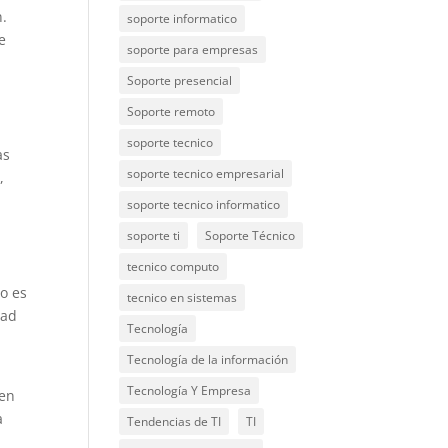
n.
soporte informatico
e
soporte para empresas
Soporte presencial
Soporte remoto
soporte tecnico
as
soporte tecnico empresarial
,
soporte tecnico informatico
soporte ti
Soporte Técnico
tecnico computo
to es
tecnico en sistemas
dad
Tecnología
Tecnología de la información
Tecnología Y Empresa
 en
a
Tendencias de TI
TI