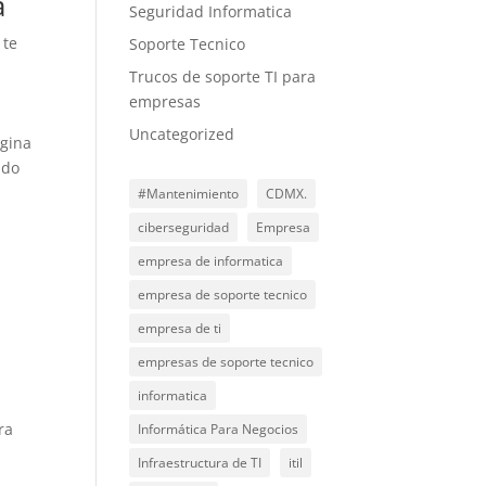
a
Seguridad Informatica
 te
Soporte Tecnico
Trucos de soporte TI para
empresas
Uncategorized
agina
ndo
#Mantenimiento
CDMX.
ciberseguridad
Empresa
empresa de informatica
empresa de soporte tecnico
empresa de ti
empresas de soporte tecnico
informatica
ra
Informática Para Negocios
Infraestructura de TI
itil