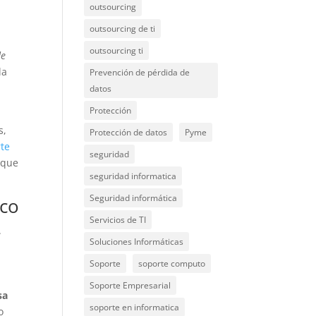
outsourcing
outsourcing de ti
outsourcing ti
de
la
Prevención de pérdida de
datos
Protección
s,
Protección de datos
Pyme
rte
seguridad
 que
seguridad informatica
Seguridad informática
ico
Servicios de TI
.
Soluciones Informáticas
Soporte
soporte computo
Soporte Empresarial
sa
soporte en informatica
o