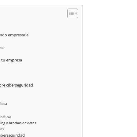
undo empresarial
tal
n tu empresa
obre ciberseguridad
ática
néticas
ing y brechas de datos
dos
ciberseguridad