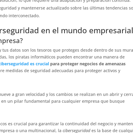
volución, lo que requiere una adaptación y preparación continua.
eguridad y mantenerse actualizado sobre las últimas tendencias s
undo interconectado.
erseguridad en el mundo empresaria
empresa?
y tus datos son los tesoros que proteges desde dentro de sus mura
adas, los piratas informáticos pueden encontrar una manera de
ciberseguridad es crucial
para proteger negocios de amenazas
ere medidas de seguridad adecuadas para proteger activos y
mueve a gran velocidad y los cambios se realizan en un abrir y cerr
do en un pilar fundamental para cualquier empresa que busque
icos es crucial para garantizar la continuidad del negocio y mante
empresa o una multinacional, la
ciberseguridad
es la base de cualqu