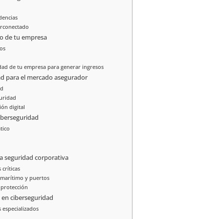
dencias
erconectado
ro de tu empresa
tos
dad de tu empresa para generar ingresos
ad para el mercado asegurador
ad
guridad
ón digital
iberseguridad
tico
 la seguridad corporativa
críticas
 marítimo y puertos
 protección
en ciberseguridad
s especializados