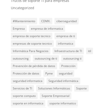
Trucos de soporte TI para empresas
Uncategorized
#Mantenimiento
CDMX.
ciberseguridad
Empresa
empresa de informatica
empresa de soporte tecnico
empresa de ti
empresas de soporte tecnico
informatica
Informática Para Negocios
Infraestructura de TI
itil
outsourcing
outsourcing de ti
outsourcing ti
Prevención de pérdida de datos
Protección
Protección de datos
Pyme
seguridad
seguridad informatica
Seguridad informática
Servicios de TI
Soluciones Informáticas
Soporte
soporte computo
Soporte Empresarial
soporte en informatica
soporte informatico