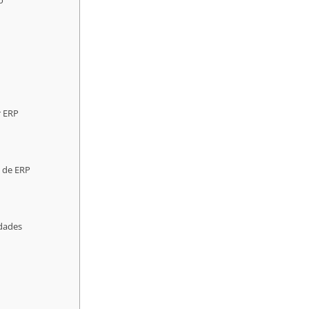
o
r ERP
n de ERP
idades