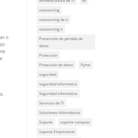
Infraestructura de TI
itil
outsourcing
outsourcing de ti
outsourcing ti
as o
Prevención de pérdida de
ujo
datos
nte
Protección
ue
Protección de datos
Pyme
seguridad
seguridad informatica
a,
Seguridad informática
Servicios de TI
Soluciones Informáticas
Soporte
soporte computo
Soporte Empresarial