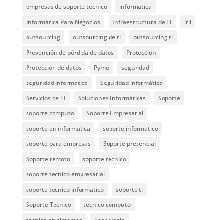
empresas de soporte tecnico
informatica
Informática Para Negocios
Infraestructura de TI
itil
outsourcing
outsourcing de ti
outsourcing ti
Prevención de pérdida de datos
Protección
Protección de datos
Pyme
seguridad
seguridad informatica
Seguridad informática
Servicios de TI
Soluciones Informáticas
Soporte
soporte computo
Soporte Empresarial
soporte en informatica
soporte informatico
soporte para empresas
Soporte presencial
Soporte remoto
soporte tecnico
soporte tecnico empresarial
soporte tecnico informatico
soporte ti
Soporte Técnico
tecnico computo
tecnico en sistemas
Tecnología