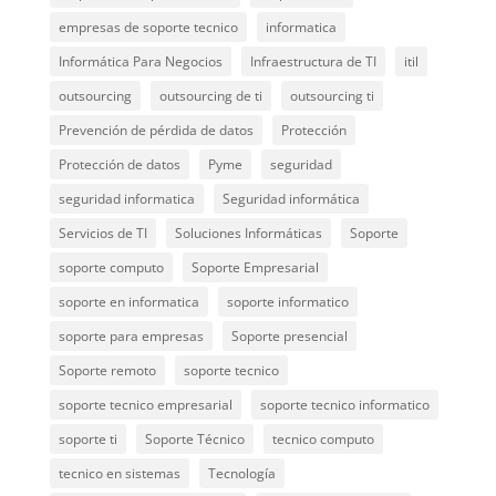
empresas de soporte tecnico
informatica
Informática Para Negocios
Infraestructura de TI
itil
outsourcing
outsourcing de ti
outsourcing ti
Prevención de pérdida de datos
Protección
Protección de datos
Pyme
seguridad
seguridad informatica
Seguridad informática
Servicios de TI
Soluciones Informáticas
Soporte
soporte computo
Soporte Empresarial
soporte en informatica
soporte informatico
soporte para empresas
Soporte presencial
Soporte remoto
soporte tecnico
soporte tecnico empresarial
soporte tecnico informatico
soporte ti
Soporte Técnico
tecnico computo
tecnico en sistemas
Tecnología