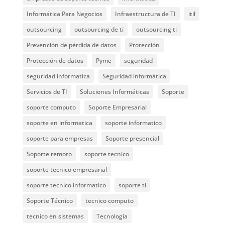
Informática Para Negocios
Infraestructura de TI
itil
outsourcing
outsourcing de ti
outsourcing ti
Prevención de pérdida de datos
Protección
Protección de datos
Pyme
seguridad
seguridad informatica
Seguridad informática
Servicios de TI
Soluciones Informáticas
Soporte
soporte computo
Soporte Empresarial
soporte en informatica
soporte informatico
soporte para empresas
Soporte presencial
Soporte remoto
soporte tecnico
soporte tecnico empresarial
soporte tecnico informatico
soporte ti
Soporte Técnico
tecnico computo
tecnico en sistemas
Tecnología