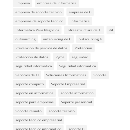
Empresa
empresa de informatica
empresa de soporte tecnico
empresa de ti
empresas de soporte tecnico
informatica
Informática Para Negocios
Infraestructura de TI
itil
outsourcing
outsourcing de ti
outsourcing ti
Prevención de pérdida de datos
Protección
Protección de datos
Pyme
seguridad
seguridad informatica
Seguridad informática
Servicios de TI
Soluciones Informáticas
Soporte
soporte computo
Soporte Empresarial
soporte en informatica
soporte informatico
soporte para empresas
Soporte presencial
Soporte remoto
soporte tecnico
soporte tecnico empresarial
soporte tecnico informatico
soporte ti