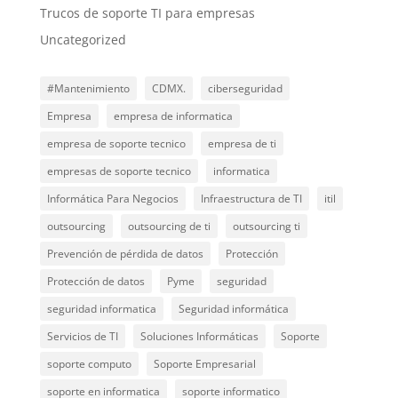
Trucos de soporte TI para empresas
Uncategorized
#Mantenimiento
CDMX.
ciberseguridad
Empresa
empresa de informatica
empresa de soporte tecnico
empresa de ti
empresas de soporte tecnico
informatica
Informática Para Negocios
Infraestructura de TI
itil
outsourcing
outsourcing de ti
outsourcing ti
Prevención de pérdida de datos
Protección
Protección de datos
Pyme
seguridad
seguridad informatica
Seguridad informática
Servicios de TI
Soluciones Informáticas
Soporte
soporte computo
Soporte Empresarial
soporte en informatica
soporte informatico