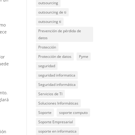
outsourcing
outsourcing de ti
outsourcing ti
omo
Prevención de pérdida de
rece
datos
Protección
Protección de datos
Pyme
dor
puede
seguridad
seguridad informatica
Seguridad informática
nto.
Servicios de TI
glará
Soluciones Informáticas
Soporte
soporte computo
Soporte Empresarial
soporte en informatica
ción