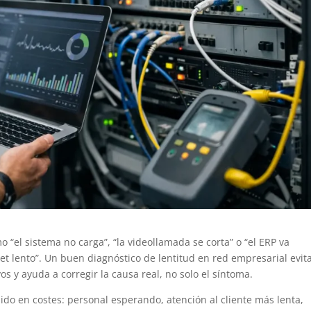
“el sistema no carga”, “la videollamada se corta” o “el ERP va
net lento”. Un buen diagnóstico de lentitud en red empresarial evit
s y ayuda a corregir la causa real, no solo el síntoma.
ido en costes: personal esperando, atención al cliente más lenta,