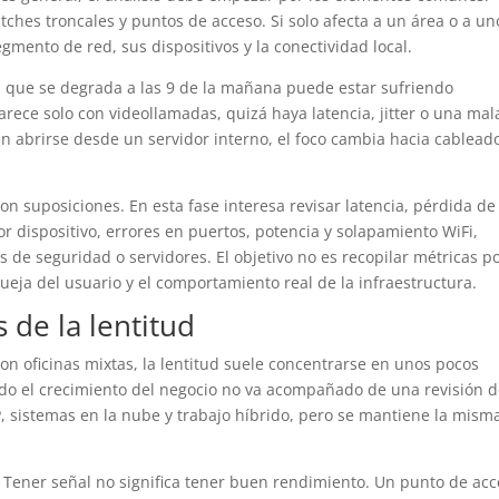
witches troncales y puntos de acceso. Si solo afecta a un área o a un
gmento de red, sus dispositivos y la conectividad local.
d que se degrada a las 9 de la mañana puede estar sufriendo
arece solo con videollamadas, quizá haya latencia, jitter o una mal
n en abrirse desde un servidor interno, el foco cambia hacia cablead
on suposiciones. En esta fase interesa revisar latencia, pérdida de
dispositivo, errores en puertos, potencia y solapamiento WiFi,
e seguridad o servidores. El objetivo no es recopilar métricas p
queja del usuario y el comportamiento real de la infraestructura.
 de la lentitud
 oficinas mixtas, la lentitud suele concentrarse en unos pocos
ando el crecimiento del negocio no va acompañado de una revisión d
P, sistemas en la nube y trabajo híbrido, pero se mantiene la mism
. Tener señal no significa tener buen rendimiento. Un punto de ac