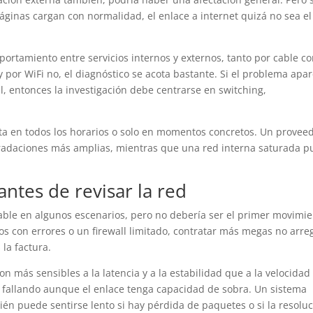
áginas cargan con normalidad, el enlace a internet quizá no sea el
ortamiento entre servicios internos y externos, tanto por cable c
y por WiFi no, el diagnóstico se acota bastante. Si el problema apa
al, entonces la investigación debe centrarse en switching,
nta en todos los horarios o solo en momentos concretos. Un provee
gradaciones más amplias, mientras que una red interna saturada 
antes de revisar la red
le en algunos escenarios, pero no debería ser el primer movimie
tos con errores o un firewall limitado, contratar más megas no arre
la factura.
 más sensibles a la latencia y a la estabilidad que a la velocidad
rá fallando aunque el enlace tenga capacidad de sobra. Un sistema
bién puede sentirse lento si hay pérdida de paquetes o si la resolu