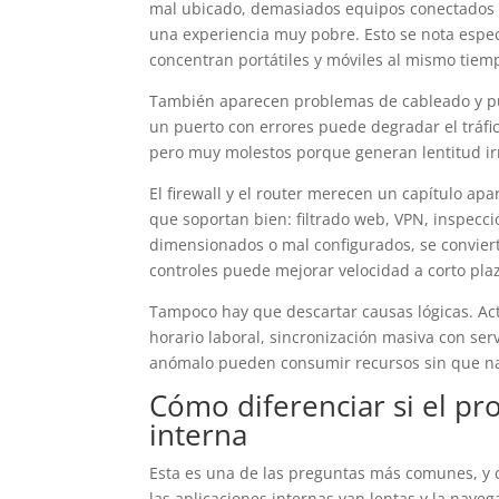
mal ubicado, demasiados equipos conectados a
una experiencia muy pobre. Esto se nota espec
concentran portátiles y móviles al mismo tiem
También aparecen problemas de cableado y pue
un puerto con errores puede degradar el tráfic
pero muy molestos porque generan lentitud irre
El firewall y el router merecen un capítulo a
que soportan bien: filtrado web, VPN, inspecci
dimensionados o mal configurados, se convierte
controles puede mejorar velocidad a corto pla
Tampoco hay que descartar causas lógicas. Ac
horario laboral, sincronización masiva con se
anómalo pueden consumir recursos sin que nadi
Cómo diferenciar si el pr
interna
Esta es una de las preguntas más comunes, y 
las aplicaciones internas van lentas y la nave