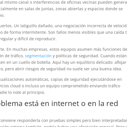
l mismo canal o interferencias de oficinas vecinas pueden genera
ialmente en salas de juntas, zonas abiertas y espacios donde se
po.
rtos. Un latiguillo dañado, una negociación incorrecta de veloci
o de forma intermitente. Son fallos menos visibles que una caída t
gular y difícil de reproducir.
parte. En muchas empresas, estos equipos asumen más funciones de
ón de tráfico,
segmentación
y políticas de seguridad. Cuando está
n en un cuello de botella. Aquí hay un equilibrio delicado: aflojar
zo, pero abrir riesgos de seguridad no suele ser una buena idea.
tualizaciones automáticas, copias de seguridad ejecutándose en
rvicios cloud o incluso un equipo comprometido enviando tráfico
e lo note al principio.
oblema está en internet o en la red
conviene responderla con pruebas simples pero bien interpretadas
gación externa también, podría haber una afectación general. Pero 