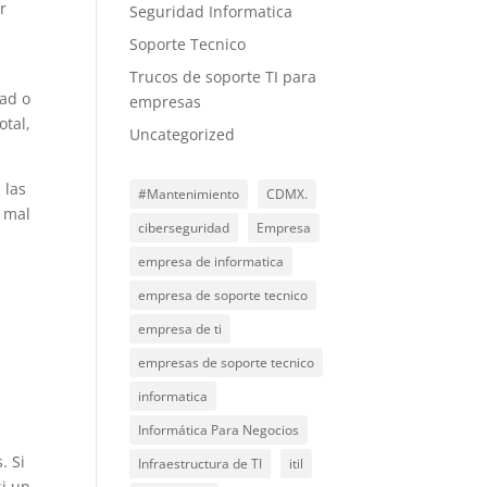
r
Seguridad Informatica
Soporte Tecnico
Trucos de soporte TI para
dad o
empresas
otal,
Uncategorized
 las
#Mantenimiento
CDMX.
n mal
ciberseguridad
Empresa
empresa de informatica
empresa de soporte tecnico
empresa de ti
empresas de soporte tecnico
informatica
Informática Para Negocios
. Si
Infraestructura de TI
itil
si un