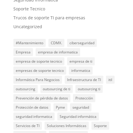
Soporte Tecnico
Trucos de soporte TI para empresas
Uncategorized
#Mantenimiento
CDMX.
ciberseguridad
Empresa
empresa de informatica
empresa de soporte tecnico
empresa de ti
empresas de soporte tecnico
informatica
Informática Para Negocios
Infraestructura de TI
itil
outsourcing
outsourcing de ti
outsourcing ti
Prevención de pérdida de datos
Protección
Protección de datos
Pyme
seguridad
seguridad informatica
Seguridad informática
Servicios de TI
Soluciones Informáticas
Soporte