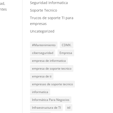
Seguridad Informatica
dad,
ntes
Soporte Tecnico
e
Trucos de soporte TI para
empresas
Uncategorized
#Mantenimiento
CDMX.
ciberseguridad
Empresa
empresa de informatica
empresa de soporte tecnico
empresa de ti
empresas de soporte tecnico
informatica
Informática Para Negocios
Infraestructura de TI
itil