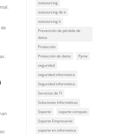
outsourcing
ntal.
outsourcing de ti
outsourcing ti
s de
Prevención de pérdida de
datos
Protección
as.
Protección de datos
Pyme
seguridad
seguridad informatica
a
Seguridad informática
Servicios de TI
Soluciones Informáticas
Soporte
soporte computo
onan
Soporte Empresarial
soporte en informatica
as: