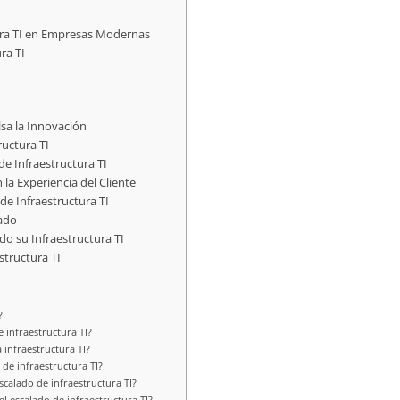
tura TI en Empresas Modernas
ra TI
lsa la Innovación
ructura TI
de Infraestructura TI
 la Experiencia del Cliente
de Infraestructura TI
lado
o su Infraestructura TI
structura TI
?
e infraestructura TI?
 infraestructura TI?
de infraestructura TI?
scalado de infraestructura TI?
l escalado de infraestructura TI?