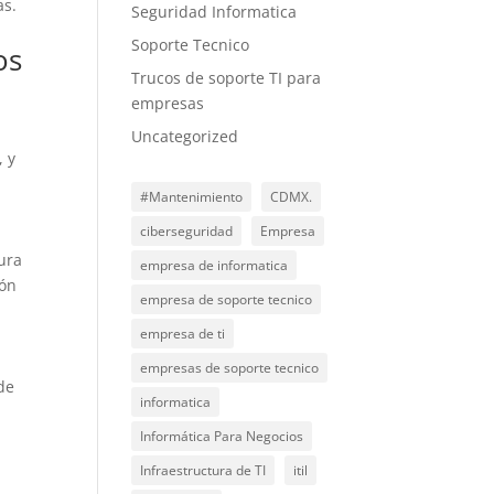
as.
Seguridad Informatica
Soporte Tecnico
os
Trucos de soporte TI para
empresas
Uncategorized
, y
#Mantenimiento
CDMX.
ciberseguridad
Empresa
ura
empresa de informatica
ión
empresa de soporte tecnico
empresa de ti
empresas de soporte tecnico
de
informatica
Informática Para Negocios
Infraestructura de TI
itil