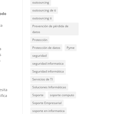
outsourcing
outsourcing de ti
todo
outsourcing ti
la
Prevención de pérdida de
datos
Protección
Protección de datos
Pyme
a
s
seguridad
a
seguridad informatica
Seguridad informática
Servicios de TI
Soluciones Informáticas
esita
Soporte
soporte computo
ifica
Soporte Empresarial
soporte en informatica