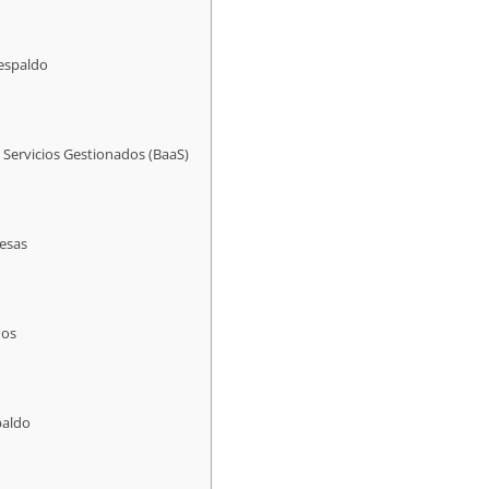
Respaldo
 Servicios Gestionados (BaaS)
resas
dos
paldo