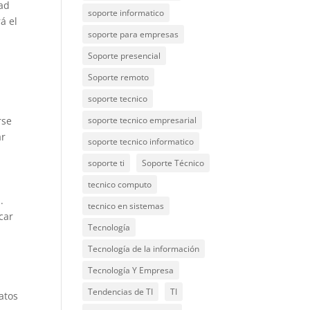
dad
soporte informatico
á el
soporte para empresas
Soporte presencial
Soporte remoto
soporte tecnico
rse
soporte tecnico empresarial
ar
soporte tecnico informatico
soporte ti
Soporte Técnico
tecnico computo
.
tecnico en sistemas
car
Tecnología
Tecnología de la información
Tecnología Y Empresa
Tendencias de TI
TI
atos