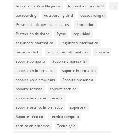
Informática Para Negocios
Infraestructura de TI
itil
outsourcing
outsourcing de ti
outsourcing ti
Prevención de pérdida de datos
Protección
Protección de datos
Pyme
seguridad
seguridad informatica
Seguridad informática
Servicios de TI
Soluciones Informáticas
Soporte
soporte computo
Soporte Empresarial
soporte en informatica
soporte informatico
soporte para empresas
Soporte presencial
Soporte remoto
soporte tecnico
soporte tecnico empresarial
soporte tecnico informatico
soporte ti
Soporte Técnico
tecnico computo
tecnico en sistemas
Tecnología