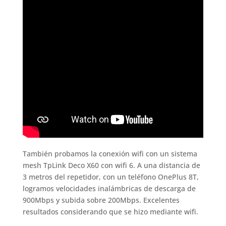
También probamos la conexión wifi con un sistema
mesh TpLink Deco X60 con wifi 6. A una distancia de
3 metros del repetidor, con un teléfono OnePlus 8T,
logramos velocidades inalámbricas de descarga de
900Mbps y subida sobre 200Mbps. Excelentes
resultados considerando que se hizo mediante wifi.