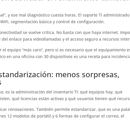
l”, y ese mal diagnóstico cuesta horas. El soporte TI administrado
, WiFi, segmentación básica y control de configuración.
conectividad se vuelve crítica. No basta con que haya internet. Impo
dad del enlace para videollamadas y el acceso seguro a recursos inte
r el equipo “más caro”, pero sí es necesario que el equipamiento e
o en una oficina con 30 dispositivos es una receta para incidenci
estandarización: menos sorpresas,
s
, es la administración del inventario TI: qué equipos hay, qué
sten, qué licencias están activas y qué usuarios tienen qué recurs
ficar renovaciones. También permite estandarizar, que es una pal
s 12 modelos de portátil y 6 formas de configurar el correo, el