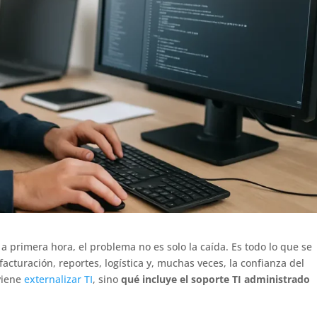
a primera hora, el problema no es solo la caída. Es todo lo que se
facturación, reportes, logística y, muchas veces, la confianza del
nviene
externalizar TI
, sino
qué incluye el soporte TI administrado