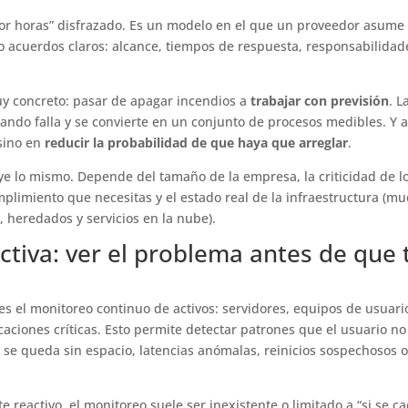
 por horas” disfrazado. Es un modelo en el que un proveedor asume 
jo acuerdos claros: alcance, tiempos de respuesta, responsabilidad
uy concreto: pasar de apagar incendios a
trabajar con previsión
. L
ando falla y se convierte en un conjunto de procesos medibles. Y a
 sino en
reducir la probabilidad de que haya que arreglar
.
uye lo mismo. Depende del tamaño de la empresa, la criticidad de l
umplimiento que necesitas y el estado real de la infraestructura (m
heredados y servicios en la nube).
ctiva: ver el problema antes de que 
es el monitoreo continuo de activos: servidores, equipos de usuari
icaciones críticas. Esto permite detectar patrones que el usuario no
 se queda sin espacio, latencias anómalas, reinicios sospechosos 
 reactivo, el monitoreo suele ser inexistente o limitado a “si se ca