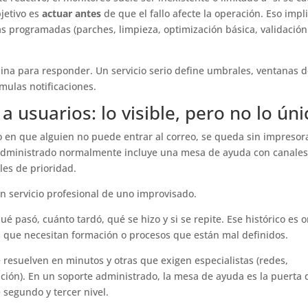
bjetivo es
actuar antes
de que el fallo afecte la operación. Eso impl
vas programadas (parches, limpieza, optimización básica, validació
iplina para responder. Un servicio serio define umbrales, ventanas 
mulas notificaciones.
 usuarios: lo visible, pero no lo úni
o en que alguien no puede entrar al correo, se queda sin impresor
I administrado normalmente incluye una mesa de ayuda con canale
eles de prioridad.
n servicio profesional de uno improvisado.
qué pasó, cuánto tardó, qué se hizo y si se repite. Ese histórico es o
os que necesitan formación o procesos que están mal definidos.
 resuelven en minutos y otras que exigen especialistas (redes,
zación). En un soporte administrado, la mesa de ayuda es la puerta 
segundo y tercer nivel.