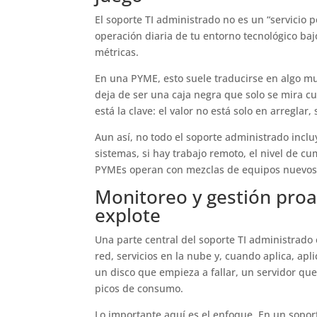
El soporte TI administrado no es un “servicio
operación diaria de tu entorno tecnológico ba
métricas.
En una PYME, esto suele traducirse en algo m
deja de ser una caja negra que solo se mira cu
está la clave: el valor no está solo en arreglar,
Aun así, no todo el soporte administrado incl
sistemas, si hay trabajo remoto, el nivel de c
PYMEs operan con mezclas de equipos nuevos, 
Monitoreo y gestión proa
explote
Una parte central del soporte TI administrado 
red, servicios en la nube y, cuando aplica, apl
un disco que empieza a fallar, un servidor que
picos de consumo.
Lo importante aquí es el enfoque. En un soporte