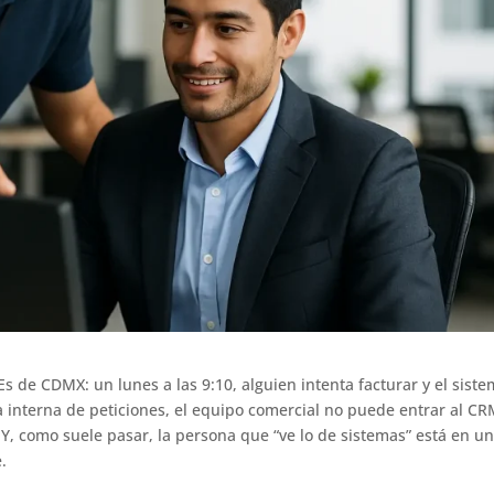
de CDMX: un lunes a las 9:10, alguien intenta facturar y el sist
a interna de peticiones, el equipo comercial no puede entrar al CR
. Y, como suele pasar, la persona que “ve lo de sistemas” está en u
.