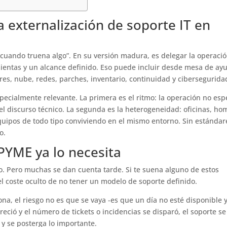
a externalización de soporte IT en
n cuando truena algo”. En su versión madura, es delegar la operaci
mientas y un alcance definido. Eso puede incluir desde mesa de ay
res, nube, redes, parches, inventario, continuidad y cibersegurida
ecialmente relevante. La primera es el ritmo: la operación no esp
l discurso técnico. La segunda es la heterogeneidad: oficinas, ho
equipos de todo tipo conviviendo en el mismo entorno. Sin estándar
o.
 PYME ya lo necesita
o. Pero muchas se dan cuenta tarde. Si te suena alguno de estos
 coste oculto de no tener un modelo de soporte definido.
a, el riesgo no es que se vaya -es que un día no esté disponible y
ció y el número de tickets o incidencias se disparó, el soporte se
e y se posterga lo importante.