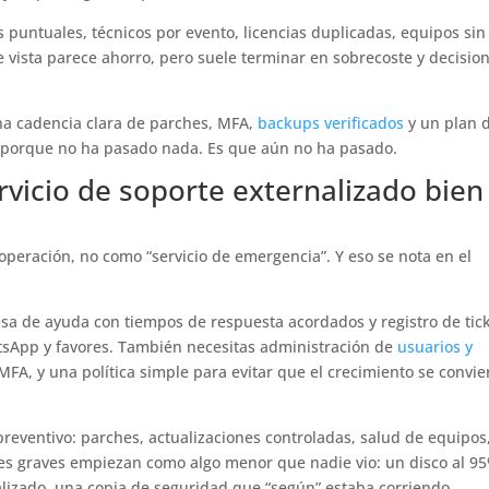
s puntuales, técnicos por evento, licencias duplicadas, equipos sin
e vista parece ahorro, pero suele terminar en sobrecoste y decisio
una cadencia clara de parches, MFA,
backups verificados
y un plan 
n” porque no ha pasado nada. Es que aún no ha pasado.
rvicio de soporte externalizado bien
operación, no como “servicio de emergencia”. Y eso se nota en el
esa de ayuda con tiempos de respuesta acordados y registro de tick
tsApp y favores. También necesitas administración de
usuarios y
 MFA, y una política simple para evitar que el crecimiento se convie
reventivo: parches, actualizaciones controladas, salud de equipos,
s graves empiezan como algo menor que nadie vio: un disco al 9
alizado, una copia de seguridad que “según” estaba corriendo.