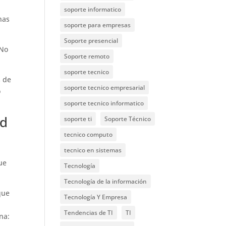
soporte informatico
nas
soporte para empresas
Soporte presencial
 No
Soporte remoto
soporte tecnico
s de
soporte tecnico empresarial
o
soporte tecnico informatico
ad
soporte ti
Soporte Técnico
tecnico computo
tecnico en sistemas
ue
Tecnología
Tecnología de la información
que
Tecnología Y Empresa
Tendencias de TI
TI
na: