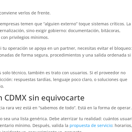
conviene verlos de frente.
s empresas temen que “alguien externo” toque sistemas críticos. La
ternalización, sino exigir gobierno: documentación, bitácoras,
con privilegios mínimos.
i tu operación se apoya en un partner, necesitas evitar el bloqueo
ionadas de forma segura, procedimientos y una salida ordenada si
es solo técnico, también es trato con usuarios. Si el proveedor no
ricción: respuestas tardías, lenguaje poco claro, o soluciones que
io.
n CDMX sin equivocarte
ia rara vez está en “sabemos de todo”. Está en la forma de operar.
o sea una lista genérica. Debe aterrizar tu realidad: cuántos usuar
ventario mínimo. Después, valida la
propuesta de servicio
: horarios