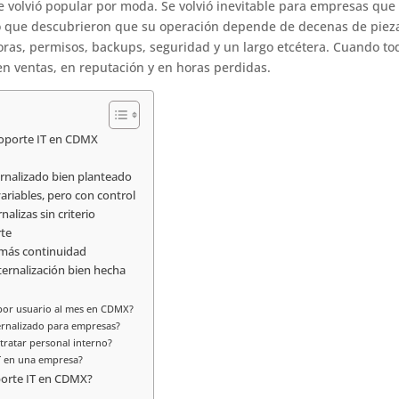
e volvió popular por moda. Se volvió inevitable para empresas que
 o que descubrieron que su operación depende de decenas de piez
oras, permisos, backups, seguridad y un largo etcétera. Cuando to
 en ventas, en reputación y en horas perdidas.
 soporte IT en CDMX
ernalizado bien planteado
ariables, pero con control
alizas sin criterio
rte
 más continuidad
ternalización bien hecha
 por usuario al mes en CDMX?
ernalizado para empresas?
ntratar personal interno?
IT en una empresa?
porte IT en CDMX?