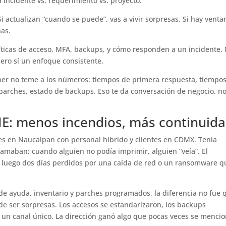
 incidente vs. requerimiento vs. proyecto.
 actualizan “cuando se puede”, vas a vivir sorpresas. Si hay venta
nas.
íticas de acceso, MFA, backups, y cómo responden a un incidente.
pero sí un enfoque consistente.
tner no teme a los números: tiempos de primera respuesta, tiempo
 parches, estado de backups. Eso te da conversación de negocio, n
ME: menos incendios, más continuid
es en Naucalpan con personal híbrido y clientes en CDMX. Tenía
llamaban; cuando alguien no podía imprimir, alguien “veía”. El
y luego dos días perdidos por una caída de red o un ransomware q
de ayuda, inventario y parches programados, la diferencia no fue 
de ser sorpresas. Los accesos se estandarizaron, los backups
 un canal único. La dirección ganó algo que pocas veces se mencio