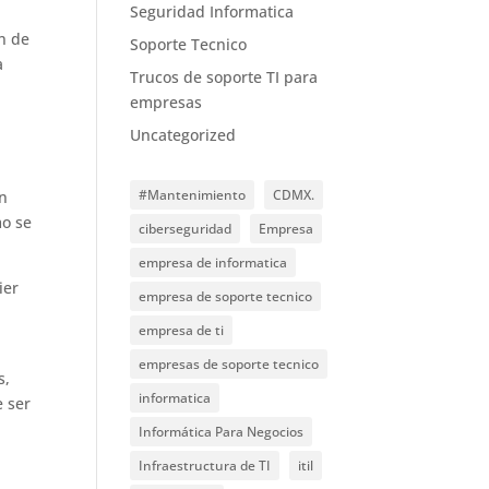
Seguridad Informatica
ón de
Soporte Tecnico
a
Trucos de soporte TI para
empresas
Uncategorized
#Mantenimiento
CDMX.
en
mo se
ciberseguridad
Empresa
empresa de informatica
ier
empresa de soporte tecnico
empresa de ti
empresas de soporte tecnico
s,
informatica
e ser
Informática Para Negocios
Infraestructura de TI
itil