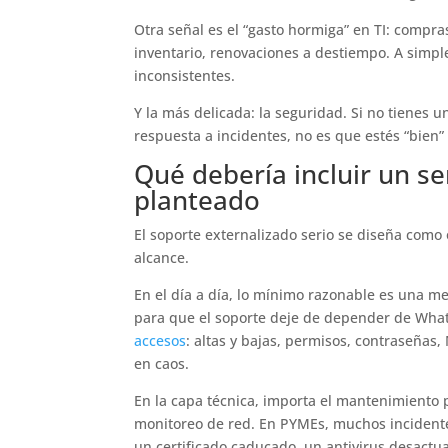
Otra señal es el “gasto hormiga” en TI: compra
inventario, renovaciones a destiempo. A simpl
inconsistentes.
Y la más delicada: la seguridad. Si no tienes 
respuesta a incidentes, no es que estés “bie
Qué debería incluir un se
planteado
El soporte externalizado serio se diseña como 
alcance.
En el día a día, lo mínimo razonable es una m
para que el soporte deje de depender de Wha
accesos
: altas y bajas, permisos, contraseñas,
en caos.
En la capa técnica, importa el mantenimiento p
monitoreo de red. En PYMEs, muchos incidente
un certificado caducado, un antivirus desactu