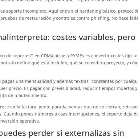
 es soporte incompleto. Aquí entran el hardening básico, protecci
ruebas de restauración y controles contra phishing. No hace falt
alinterpreta: costes variables, pero
ión de soporte IT en CDMX atrae a PYMEs es convertir costes fijos 
l contrato define qué está incluido, qué se considera proyecto, y có
r: pagas una mensualidad y además “extras” constantes por cualqu
ier precio. Es pagar con previsibilidad, reducir tiempos muertos y
 falta de mantenimiento.
rece en la factura: gente parada, ventas que no se cierran, retraso
s. Cuando pones números a esas interrupciones, el soporte deja d
 inversión operativa.
 puedes perder si externalizas sin